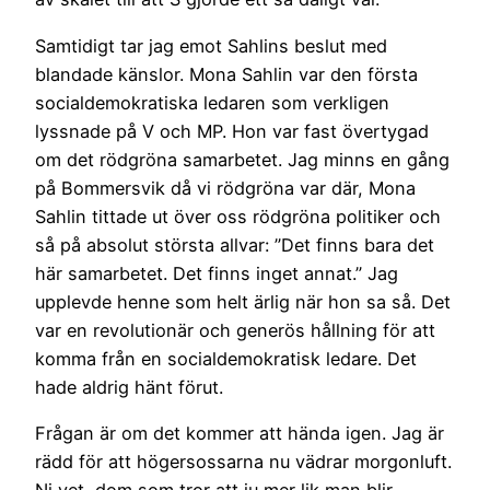
Samtidigt tar jag emot Sahlins beslut med
blandade känslor. Mona Sahlin var den första
socialdemokratiska ledaren som verkligen
lyssnade på V och MP. Hon var fast övertygad
om det rödgröna samarbetet. Jag minns en gång
på Bommersvik då vi rödgröna var där, Mona
Sahlin tittade ut över oss rödgröna politiker och
så på absolut största allvar: ”Det finns bara det
här samarbetet. Det finns inget annat.” Jag
upplevde henne som helt ärlig när hon sa så. Det
var en revolutionär och generös hållning för att
komma från en socialdemokratisk ledare. Det
hade aldrig hänt förut.
Frågan är om det kommer att hända igen. Jag är
rädd för att högersossarna nu vädrar morgonluft.
Ni vet, dom som tror att ju mer lik man blir