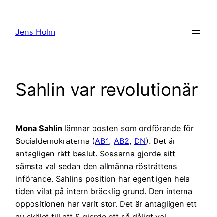
Hoppa
till
Jens Holm
innehåll
Sahlin var revolutionär
Mona Sahlin
lämnar posten som ordförande för
Socialdemokraterna (
AB1
,
AB2
,
DN
). Det är
antagligen rätt beslut. Sossarna gjorde sitt
sämsta val sedan den allmänna rösträttens
införande. Sahlins position har egentligen hela
tiden vilat på intern bräcklig grund. Den interna
oppositionen har varit stor. Det är antagligen ett
av skälet till att S gjorde ett så dåligt val.