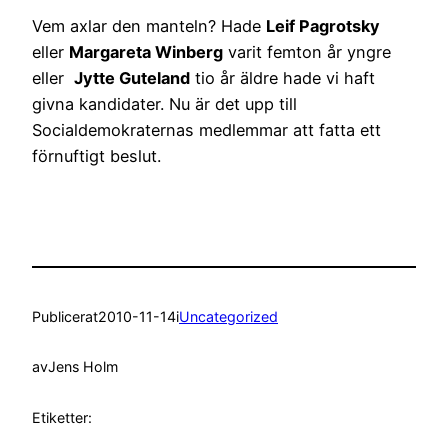
Vem axlar den manteln? Hade
Leif Pagrotsky
eller
Margareta Winberg
varit femton år yngre
eller
Jytte Guteland
tio år äldre hade vi haft
givna kandidater. Nu är det upp till
Socialdemokraternas medlemmar att fatta ett
förnuftigt beslut.
Publicerat
2010-11-14
i
Uncategorized
av
Jens Holm
Etiketter: