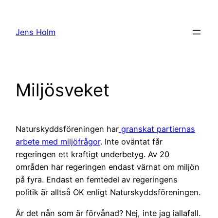
Hoppa
till
Jens Holm
innehåll
Miljösveket
Naturskyddsföreningen har
granskat partiernas
arbete med miljöfrågor
. Inte oväntat får
regeringen ett kraftigt underbetyg. Av 20
områden har regeringen endast värnat om miljön
på fyra. Endast en femtedel av regeringens
politik är alltså OK enligt Naturskyddsföreningen.
Är det nån som är förvånad? Nej, inte jag iallafall.