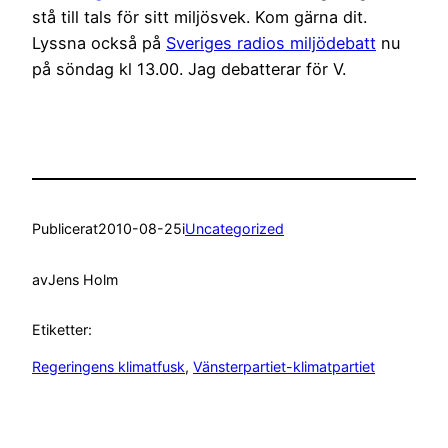
stå till tals för sitt miljösvek. Kom gärna dit.
Lyssna också på
Sveriges radios miljödebatt
nu
på söndag kl 13.00. Jag debatterar för V.
Publicerat
2010-08-25
i
Uncategorized
av
Jens Holm
Etiketter:
Regeringens klimatfusk
, 
Vänsterpartiet-klimatpartiet