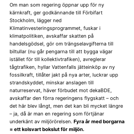
Om man som regering öppnar upp för ny
kärnkraft, ger godkännande till Förbifart
Stockholm, lägger ned
Klimatinvesteringsprogrammet, fuskar i
klimatpolitiken, avskaffar skatten på
handelsgödsel, gör om trängselavgifterna till
biltullar (nu går pengarna till att bygga vägar
istället för till kollektivtrafiken), avreglerar
tågtrafiken, hyllar Vattenfalls jätteinköp av ny
fossilkraft, tillåter jakt på nya arter, luckrar upp
strandskyddet, minskar anslagen till
naturreservat, häver förbudet mot dekaBDE,
avskaffar den förra regeringens flygskatt – och
det här blev långt, men det kan bli mycket längre
– ja, då är man en regering som förtjänar
underkänt av miljörörelsen.
Fyra år med borgarna
= ett kolsvart bokslut för miljön.