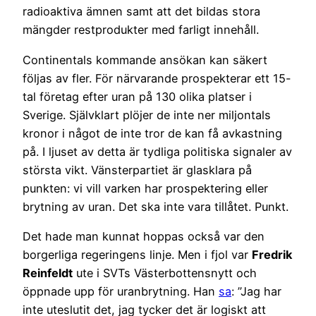
radioaktiva ämnen samt att det bildas stora
mängder restprodukter med farligt innehåll.
Continentals kommande ansökan kan säkert
följas av fler. För närvarande prospekterar ett 15-
tal företag efter uran på 130 olika platser i
Sverige. Självklart plöjer de inte ner miljontals
kronor i något de inte tror de kan få avkastning
på. I ljuset av detta är tydliga politiska signaler av
största vikt. Vänsterpartiet är glasklara på
punkten: vi vill varken har prospektering eller
brytning av uran. Det ska inte vara tillåtet. Punkt.
Det hade man kunnat hoppas också var den
borgerliga regeringens linje. Men i fjol var
Fredrik
Reinfeldt
ute i SVTs Västerbottensnytt och
öppnade upp för uranbrytning. Han
sa
: ”Jag har
inte uteslutit det, jag tycker det är logiskt att