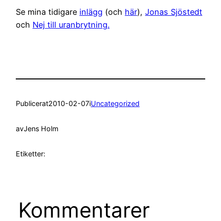
Se mina tidigare
inlägg
(och
här
),
Jonas Sjöstedt
och
Nej till uranbrytning.
Publicerat
2010-02-07
i
Uncategorized
av
Jens Holm
Etiketter:
Kommentarer