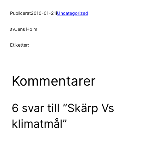
Publicerat
2010-01-21
i
Uncategorized
av
Jens Holm
Etiketter:
Kommentarer
6 svar till ”Skärp Vs
klimatmål”