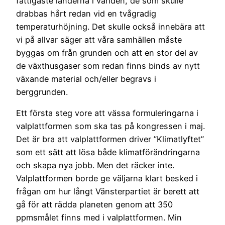
fattigaste länderna i världen, de som skulle
drabbas hårt redan vid en tvågradig
temperaturhöjning. Det skulle också innebära att
vi på allvar säger att våra samhällen måste
byggas om från grunden och att en stor del av
de växthusgaser som redan finns binds av nytt
växande material och/eller begravs i
berggrunden.
Ett första steg vore att vässa formuleringarna i
valplattformen som ska tas på kongressen i maj.
Det är bra att valplattformen driver ”Klimatlyftet”
som ett sätt att lösa både klimatförändringarna
och skapa nya jobb. Men det räcker inte.
Valplattformen borde ge väljarna klart besked i
frågan om hur långt Vänsterpartiet är berett att
gå för att rädda planeten genom att 350
ppmsmålet finns med i valplattformen. Min