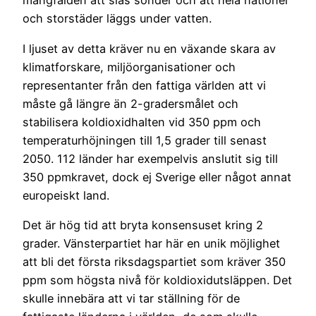
mångfalden att slås sönder och att hela nationer
och storstäder läggs under vatten.
I ljuset av detta kräver nu en växande skara av
klimatforskare, miljöorganisationer och
representanter från den fattiga världen att vi
måste gå längre än 2-gradersmålet och
stabilisera koldioxidhalten vid 350 ppm och
temperaturhöjningen till 1,5 grader till senast
2050. 112 länder har exempelvis anslutit sig till
350 ppmkravet, dock ej Sverige eller något annat
europeiskt land.
Det är hög tid att bryta konsensuset kring 2
grader. Vänsterpartiet har här en unik möjlighet
att bli det första riksdagspartiet som kräver 350
ppm som högsta nivå för koldioxidutsläppen. Det
skulle innebära att vi tar ställning för de