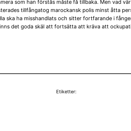
mera som han förstås måste få tillbaka. Men vad vär
sterades tillfångatog marockansk polis minst åtta per
 ska ha misshandlats och sitter fortfarande i fångens
inns det goda skäl att fortsätta att kräva att ockupa
Etiketter: