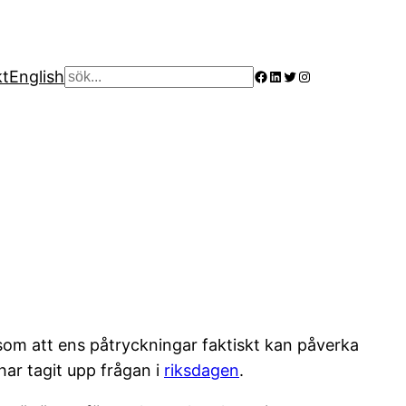
Facebook
LinkedIn
Twitter
Instagram
kt
English
Sök
om att ens påtryckningar faktiskt kan påverka
har tagit upp frågan i
riksdagen
.