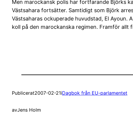
Men marockansk polis har fortfarande Björks ka
Västsahara fortsätter. Samtidigt som Björk arre
Västsaharas ockuperade huvudstad, El Ayoun. Alla
koll på den marockanska regimen. Framför allt f
Publicerat
2007-02-21
i
Dagbok från EU-parlamentet
av
Jens Holm