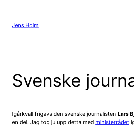
Hoppa
till
innehåll
Jens Holm
Svenske journal
Igårkväll frigavs den svenske journalisten
Lars B
en del. Jag tog ju upp detta med
ministerrådet
i