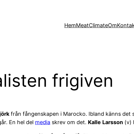
Hem
MeatClimate
Om
Konta
isten frigiven
jörk
från fångenskapen i Marocko. Ibland känns det s
går. En hel del
media
skrev om det.
Kalle
Larsson
(v) 