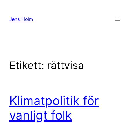
Hoppa
till
Jens Holm
innehåll
Etikett:
rättvisa
Klimatpolitik för
vanligt folk