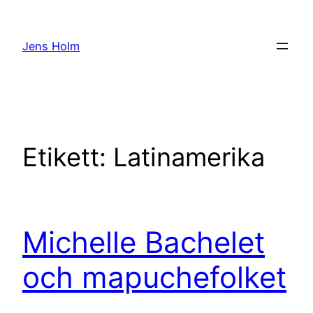
Hoppa
till
Jens Holm
innehåll
Etikett:
Latinamerika
Michelle Bachelet
och mapuchefolket