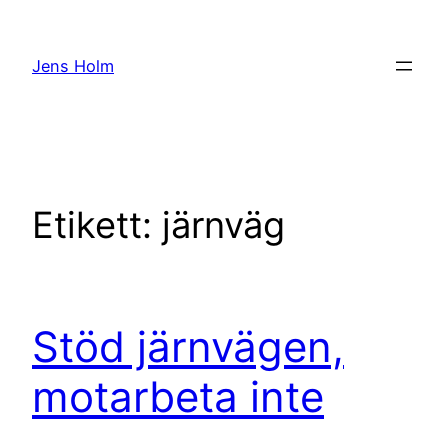
Hoppa
till
Jens Holm
innehåll
Etikett:
järnväg
Stöd järnvägen,
motarbeta inte