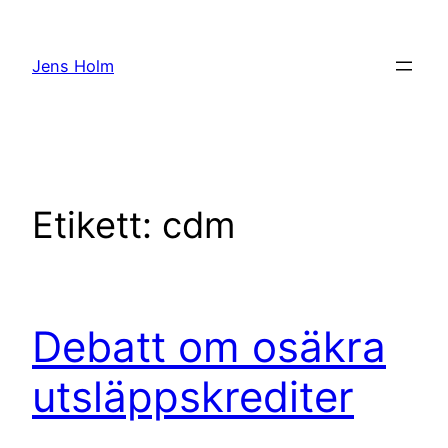
Hoppa
till
Jens Holm
innehåll
Etikett:
cdm
Debatt om osäkra
utsläppskrediter