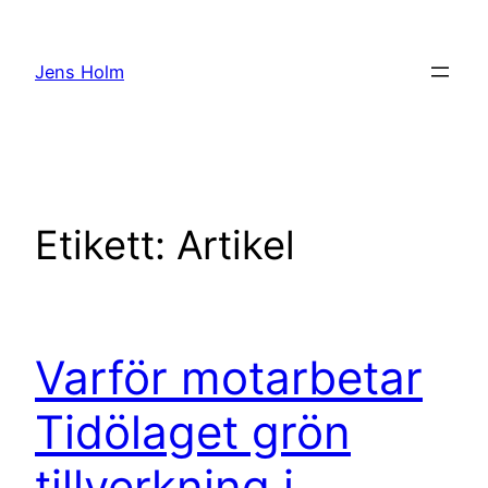
Hoppa
till
Jens Holm
innehåll
Etikett:
Artikel
Varför motarbetar
Tidölaget grön
tillverkning i