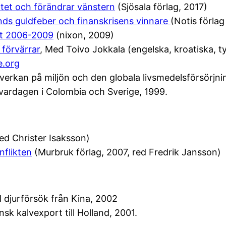
atet och förändrar vänstern
(Sjösala förlag, 2017)
ds guldfeber och finanskrisens vinnare
(Notis förla
tet 2006-2009
(nixon, 2009)
 förvärrar
, Med Toivo Jokkala (engelska, kroatiska, ty
.org
åverkan på miljön och den globala livsmedelsförsörjn
vardagen i Colombia och Sverige, 1999.
red Christer Isaksson)
nflikten
(Murbruk förlag, 2007, red Fredrik Jansson)
ll djurförsök från Kina, 2002
k kalvexport till Holland, 2001.