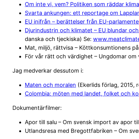
Om inte vi, vem? Politiken som räddar klim
Svarta ankungen: ett reportage om Lapplan
EU inifrån – berättelser från EU-parlamen
Djurindustrin och klimatet – EU blundar och
danska och tjeckiska) Se:
www.meatclimate
Mat, miljö, rättvisa – Köttkonsumtionens p
För vår rätt och värdighet – Ungdomar om 
Jag medverkar dessutom i:
Maten och moralen
(Ekerlids förlag, 2015, 
Colombia: möten med landet, folket och ko
Dokumentärfilmer:
Apor till salu – Om svensk import av apor ti
Utlandsresa med Bregottfabriken – Om svens