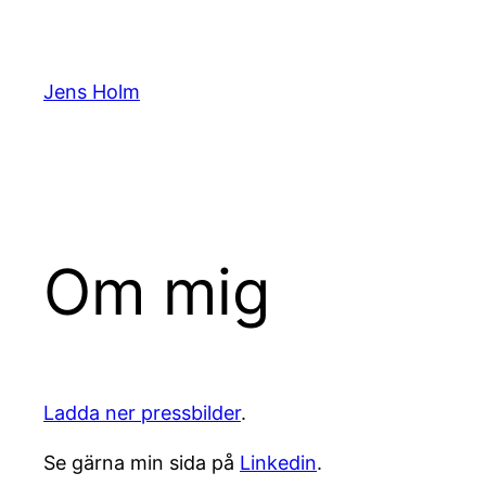
Hoppa
till
innehåll
Jens Holm
Om mig
Ladda ner pressbilder
.
Se gärna min sida på
Linkedin
.