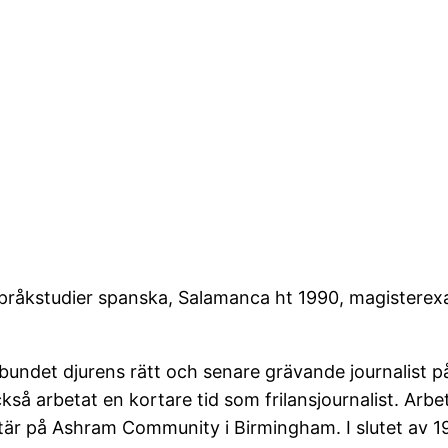
åkstudier spanska, Salamanca ht 1990, magisterexame
ndet djurens rätt och senare grävande journalist på
så arbetat en kortare tid som frilansjournalist. Arb
tär på Ashram Community i Birmingham. I slutet av 19