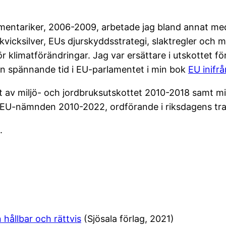
mentariker, 2006-2009, arbetade jag bland annat med
kvicksilver, EUs djurskyddsstrategi, slaktregler och 
ör klimatförändringar. Jag var ersättare i utskottet fö
in spännande tid i EU-parlamentet i min bok
EU inifr
 av miljö- och jordbruksutskottet 2010-2018 samt milj
v EU-nämnden 2010-2022, ordförande i riksdagens tra
.
 hållbar och rättvis
(Sjösala förlag, 2021)