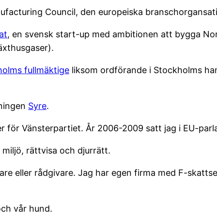
ufacturing Council, den europeiska branschorgansatio
at
, en svensk start-up med ambitionen att bygga Nor
växthusgaser).
holms fullmäktige
liksom ordförande i Stockholms ha
dningen
Syre
.
r för Vänsterpartiet. År 2006-2009 satt jag i EU-par
miljö, rättvisa och djurrätt.
are eller rådgivare. Jag har egen firma med F-skatts
och vår hund.