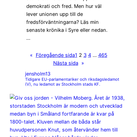
demokrati och fred. Men hur väl
lever unionen upp till de
fredsförväntningarna? Läs min
senaste krönika i Syre eller nedan.
…
«
Föregående sida
1
2
3
4
…
465
Nästa sida
»
jensholm13
Tidigare EU-parlamentariker och riksdagsledamot
(V), nu ledamot av Stockholm stads KF.