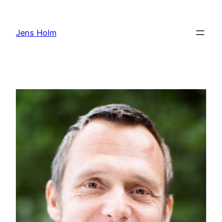
Hoppa
till
Jens Holm
innehåll