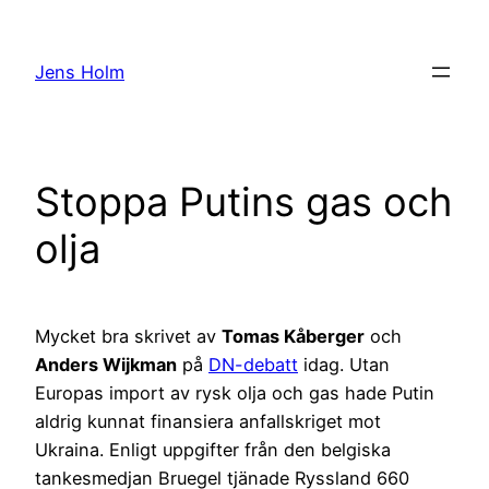
Hoppa
till
Jens Holm
innehåll
Stoppa Putins gas och
olja
Mycket bra skrivet av
Tomas Kåberger
och
Anders Wijkman
på
DN-debatt
idag. Utan
Europas import av rysk olja och gas hade Putin
aldrig kunnat finansiera anfallskriget mot
Ukraina. Enligt uppgifter från den belgiska
tankesmedjan Bruegel tjänade Ryssland 660