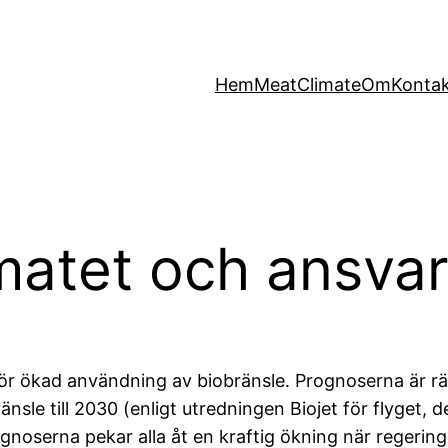
Hem
MeatClimate
Om
Konta
imatet och ansvar
 för ökad användning av biobränsle. Prognoserna är 
änsle till 2030 (enligt utredningen Biojet för flyget,
gnoserna pekar alla åt en kraftig ökning när regering