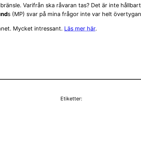
biobränsle. Varifrån ska råvaran tas? Det är inte hållb
und
s (MP) svar på mina frågor inte var helt övertygan
net. Mycket intressant.
Läs mer här
.
Etiketter: