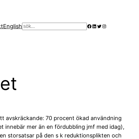
Facebook
LinkedIn
Twitter
Instagram
kt
English
Sök
et
rätt avskräckande: 70 procent ökad användning
 det innebär mer än en fördubbling jmf med idag),
en storsatsar på den s k reduktionsplikten och