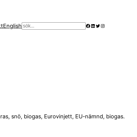
Facebook
LinkedIn
Twitter
Instagram
kt
English
Sök
aras, snö, biogas, Eurovinjett, EU-nämnd, biogas.