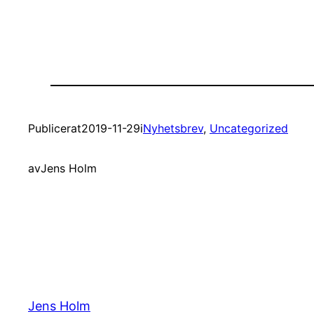
Publicerat
2019-11-29
i
Nyhetsbrev
, 
Uncategorized
av
Jens Holm
Jens Holm