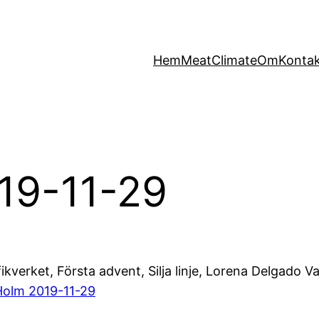
Hem
MeatClimate
Om
Konta
19-11-29
ikverket, Första advent, Silja linje, Lorena Delgado V
Holm 2019-11-29