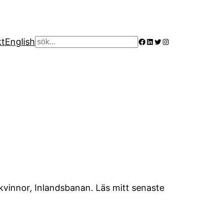
Facebook
LinkedIn
Twitter
Instagram
kt
English
Sök
kvinnor, Inlandsbanan. Läs mitt senaste