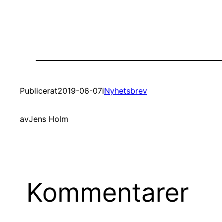
Publicerat
2019-06-07
i
Nyhetsbrev
av
Jens Holm
Kommentarer