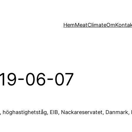
Hem
MeatClimate
Om
Konta
019-06-07
, höghastighetståg, EIB, Nackareservatet, Danmark, 