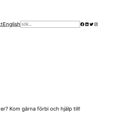
Facebook
LinkedIn
Twitter
Instagram
kt
English
Sök
er? Kom gärna förbi och hjälp till!