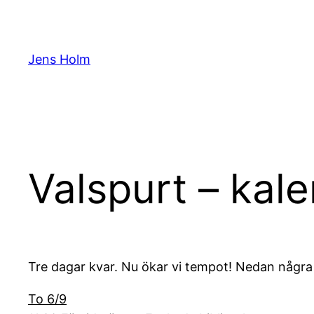
Hoppa
till
innehåll
Jens Holm
Valspurt – kale
Tre dagar kvar. Nu ökar vi tempot! Nedan några av
To 6/9