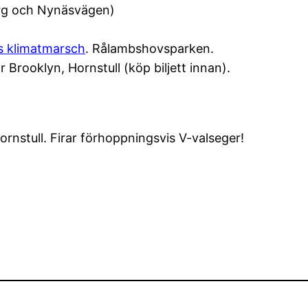
org och Nynäsvägen)
ts klimatmarsch
. Rålambshovsparken.
ar Brooklyn, Hornstull (köp biljett innan).
ornstull. Firar förhoppningsvis V-valseger!