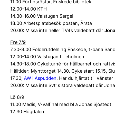
11.00 Förtidsröstar, Enskede bibliotek
12.00-14.00 KTH
14.30-16.00 Valstugan Sergel
18.00 Arbetsplatsbesök posten, Årsta
20.00: Missa inte heller TV4s valdebatt där
Jona
Fre 7/9
7.30-9.00 Folderutdelning Enskede, t-bana San
12.00-14.00 Valstugan Liljeholmen
14.30-18.00 Cykelturné för hållbarhet och rättvi
Hålltider: Mynttorget 14.30. Cykelstart 15.15, S
17.30;
AW i Aspudden
. Har du hjärtat till vänste
20.00: Missa inte Svt1s stora valdebatt där Jona
Lö 8/9
11.00 Medis, V-valfinal med bl a Jonas Sjöstedt
12.30 Högdalen