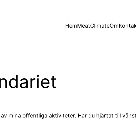
Hem
MeatClimate
Om
Konta
ndariet
 mina offentliga aktiviteter. Har du hjärtat till vänst