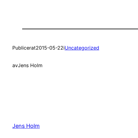
Publicerat
2015-05-22
i
Uncategorized
av
Jens Holm
Jens Holm