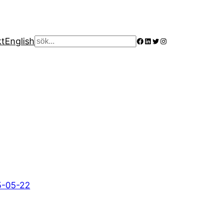
Facebook
LinkedIn
Twitter
Instagram
kt
English
Sök
5-05-22