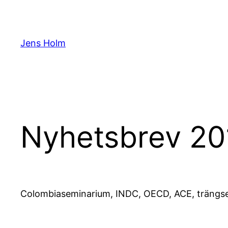
Hoppa
till
innehåll
Jens Holm
Nyhetsbrev 20
Colombiaseminarium, INDC, OECD, ACE, trängsel