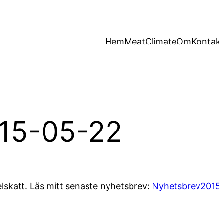
Hem
MeatClimate
Om
Konta
15-05-22
skatt. Läs mitt senaste nyhetsbrev:
Nyhetsbrev201