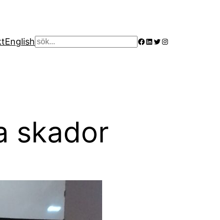
Facebook
LinkedIn
Twitter
Instagram
kt
English
Sök
na skador