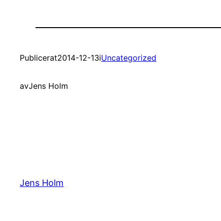
Publicerat
2014-12-13
i
Uncategorized
av
Jens Holm
Jens Holm