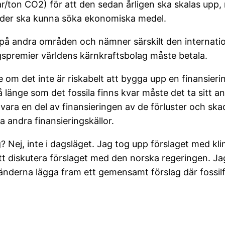
lar/ton CO2) för att den sedan årligen ska skalas upp,
nder ska kunna söka ekonomiska medel.
 på andra områden och nämner särskilt den internation
spremier världens kärnkraftsbolag måste betala.
e om det inte är riskabelt att bygga upp en finansier
 så länge som det fossila finns kvar måste det ta sitt
vara en del av finansieringen av de förluster och sk
a andra finansieringskällor.
g? Nej, inte i dagsläget. Jag tog upp förslaget med k
ör att diskutera förslaget med den norska regeringen.
änderna lägga fram ett gemensamt förslag där fossilf