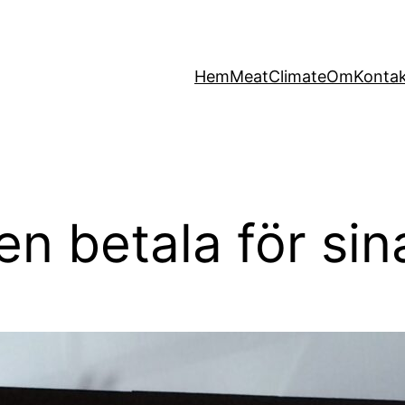
Hem
MeatClimate
Om
Konta
en betala för si