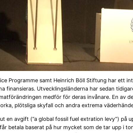
ice Programme samt Heinrich Böll Stiftung har ett in
a finansieras. Utvecklingsländerna har sedan tidigare
imatförändringen medför för deras invånare. En av de
torka, plötsliga skyfall och andra extrema väderhände
 en avgift (”a global fossil fuel extration levy”) på u
får betala baserat på hur mycket som de tar upp i ton