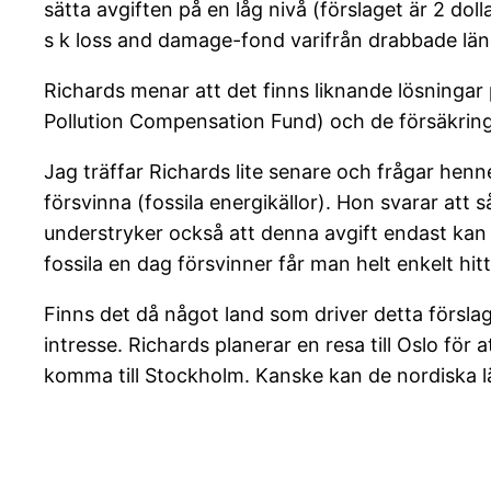
sätta avgiften på en låg nivå (förslaget är 2 dol
s k loss and damage-fond varifrån drabbade lä
Richards menar att det finns liknande lösningar
Pollution Compensation Fund) och de försäkring
Jag träffar Richards lite senare och frågar henn
försvinna (fossila energikällor). Hon svarar att
understryker också att denna avgift endast kan 
fossila en dag försvinner får man helt enkelt hitt
Finns det då något land som driver detta försla
intresse. Richards planerar en resa till Oslo f
komma till Stockholm. Kanske kan de nordiska l