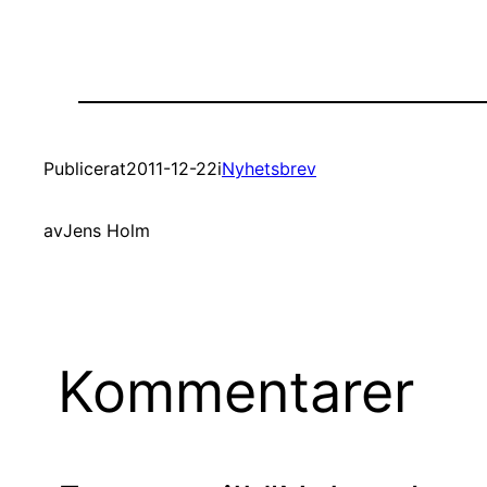
Publicerat
2011-12-22
i
Nyhetsbrev
av
Jens Holm
Kommentarer