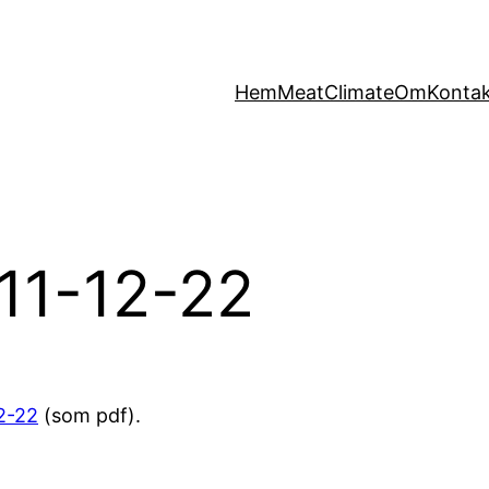
Hem
MeatClimate
Om
Konta
11-12-22
2-22
(som pdf).