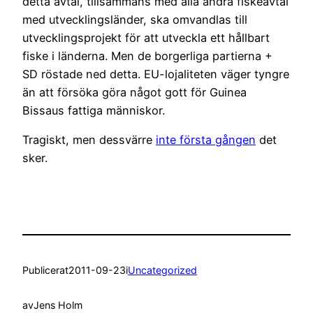
detta avtal, tillsammans med alla andra fiskeavtal
med utvecklingsländer, ska omvandlas till
utvecklingsprojekt för att utveckla ett hållbart
fiske i länderna. Men de borgerliga partierna +
SD röstade ned detta. EU-lojaliteten väger tyngre
än att försöka göra något gott för Guinea
Bissaus fattiga människor.
Tragiskt, men dessvärre
inte första gången
det
sker.
Publicerat
2011-09-23
i
Uncategorized
av
Jens Holm