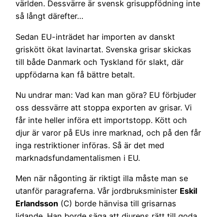
världen. Dessvärre är svensk grisuppfödning inte
så långt därefter…
Sedan EU-inträdet har importen av danskt
griskött ökat lavinartat. Svenska grisar skickas
till både Danmark och Tyskland för slakt, där
uppfödarna kan få bättre betalt.
Nu undrar man: Vad kan man göra? EU förbjuder
oss dessvärre att stoppa exporten av grisar. Vi
får inte heller införa ett importstopp. Kött och
djur är varor på EUs inre marknad, och på den får
inga restriktioner införas. Så är det med
marknadsfundamentalismen i EU.
Men när någonting är riktigt illa måste man se
utanför paragraferna. Vår jordbruksminister
Eskil
Erlandsson
(C) borde hänvisa till grisarnas
lidande. Han borde säga att djurens rätt till goda