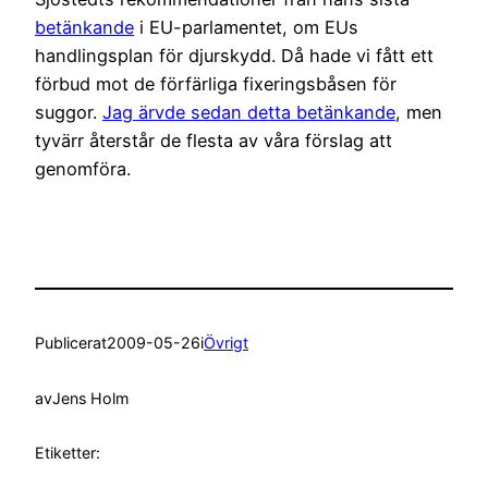
betänkande
i EU-parlamentet, om EUs
handlingsplan för djurskydd. Då hade vi fått ett
förbud mot de förfärliga fixeringsbåsen för
suggor.
Jag ärvde sedan detta betänkande
, men
tyvärr återstår de flesta av våra förslag att
genomföra.
Publicerat
2009-05-26
i
Övrigt
av
Jens Holm
Etiketter: