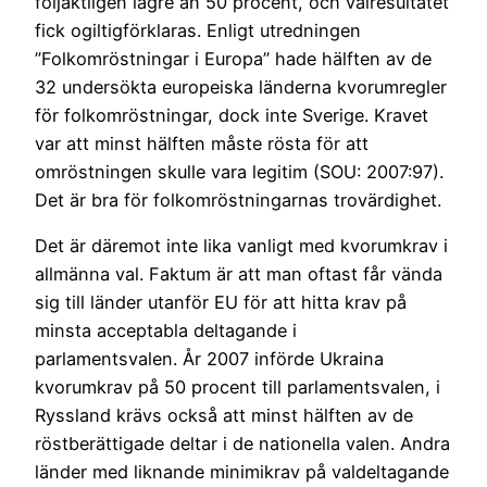
följaktligen lägre än 50 procent, och valresultatet
fick ogiltigförklaras. Enligt utredningen
”Folkomröstningar i Europa” hade hälften av de
32 undersökta europeiska länderna kvorumregler
för folkomröstningar, dock inte Sverige. Kravet
var att minst hälften måste rösta för att
omröstningen skulle vara legitim (SOU: 2007:97).
Det är bra för folkomröstningarnas trovärdighet.
Det är däremot inte lika vanligt med kvorumkrav i
allmänna val. Faktum är att man oftast får vända
sig till länder utanför EU för att hitta krav på
minsta acceptabla deltagande i
parlamentsvalen. År 2007 införde Ukraina
kvorumkrav på 50 procent till parlamentsvalen, i
Ryssland krävs också att minst hälften av de
röstberättigade deltar i de nationella valen. Andra
länder med liknande minimikrav på valdeltagande