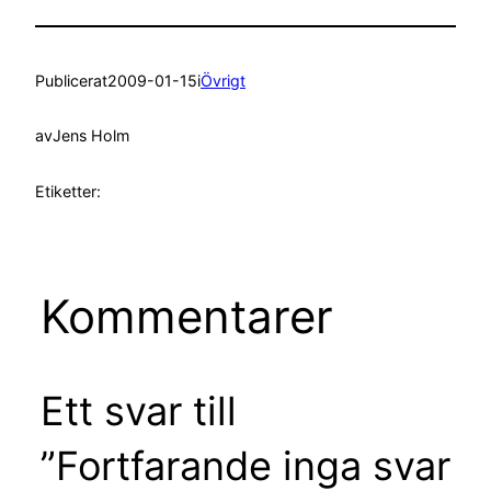
Publicerat
2009-01-15
i
Övrigt
av
Jens Holm
Etiketter:
Kommentarer
Ett svar till
”Fortfarande inga svar