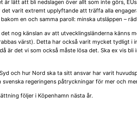
är lätt att bli nedslagen över allt som inte görs, EUs
 det varit extremt upplyftande att träffa alla engage
s bakom en och samma paroll: minska utsläppen – räd
r det nog känslan av att utvecklingsländerna känns m
bbas värst). Detta har också varit mycket tydligt i 
t, då är det vi som också måste lösa det. Ska ex vis bl
ll Syd och hur Nord ska ta sitt ansvar har varit huvuds
n svenska regeringens påtryckningar för mer och m
ättning följer i Köpenhamn nästa år.