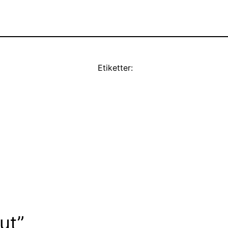
Etiketter:
lut”