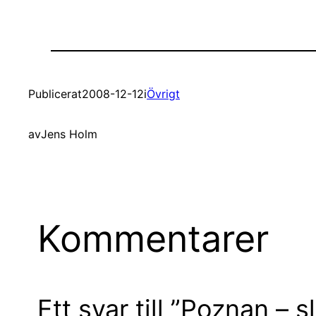
Publicerat
2008-12-12
i
Övrigt
av
Jens Holm
Kommentarer
Ett svar till ”Poznan – s