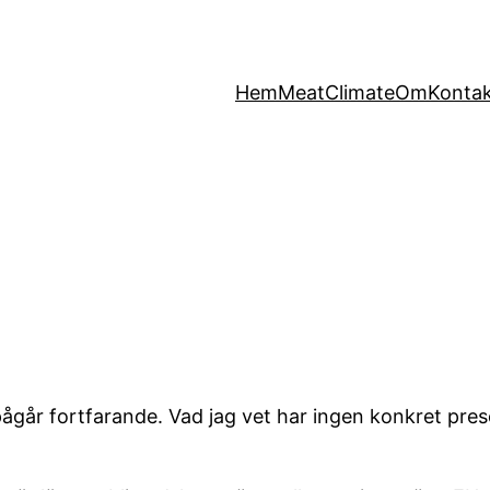
Hem
MeatClimate
Om
Konta
ågår fortfarande. Vad jag vet har ingen konkret pre