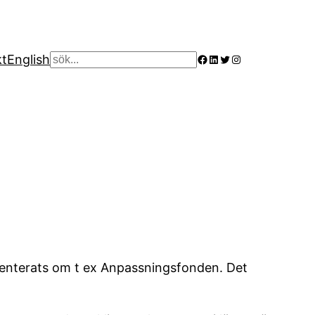
Facebook
LinkedIn
Twitter
Instagram
kt
English
Sök
senterats om t ex Anpassningsfonden. Det