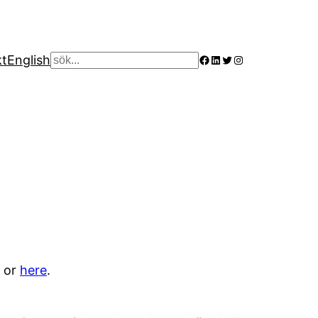
Facebook
LinkedIn
Twitter
Instagram
kt
English
Sök
h or
here
.