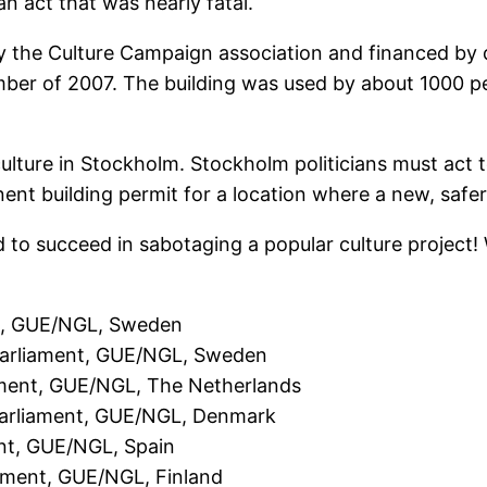
n act that was nearly fatal.
y the Culture Campaign association and financed by 
ember of 2007. The building was used by about 1000 
 culture in Stockholm. Stockholm politicians must act
t building permit for a location where a new, safer 
 to succeed in sabotaging a popular culture project!
nt, GUE/NGL, Sweden
Parliament, GUE/NGL, Sweden
ament, GUE/NGL, The Netherlands
Parliament, GUE/NGL, Denmark
nt, GUE/NGL, Spain
ament, GUE/NGL, Finland