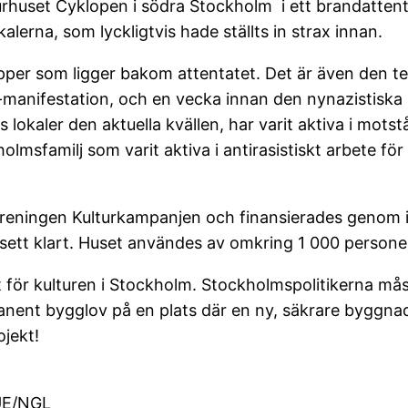
huset Cyklopen i södra Stockholm i ett brandattent
kalerna, som lyckligtvis hade ställts in strax innan.
pper som ligger bakom attentatet. Det är även den te
-manifestation, och en vecka innan den nynazistiska
okaler den aktuella kvällen, har varit aktiva i mots
msfamilj som varit aktiva i antirasistiskt arbete för
reningen Kulturkampanjen och finansierades genom ins
t sett klart. Huset användes av omkring 1 000 pers
t för kulturen i Stockholm. Stockholmspolitikerna mås
manent bygglov på en plats där en ny, säkrare byggn
ojekt!
GUE/NGL