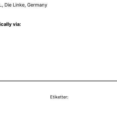
L, Die Linke, Germany
cally via:
Etiketter: