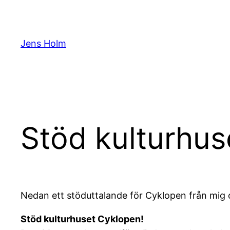
Hoppa
till
innehåll
Jens Holm
Stöd kulturhus
Nedan ett stöduttalande för Cyklopen från mig o
Stöd kulturhuset Cyklopen!