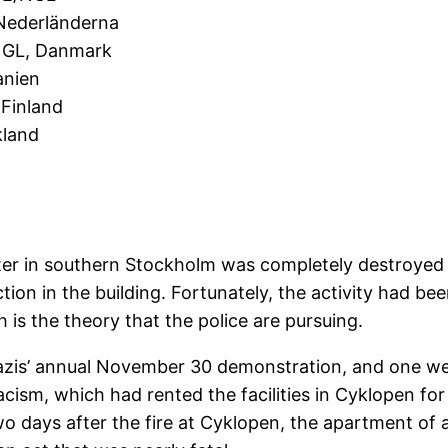
 Nederländerna
/NGL, Danmark
anien
 Finland
kland
r in southern Stockholm was completely destroyed by
n in the building. Fortunately, the activity had been 
 is the theory that the police are pursuing.
azis’ annual November 30 demonstration, and one we
sm, which had rented the facilities in Cyklopen for 
o days after the fire at Cyklopen, the apartment of a