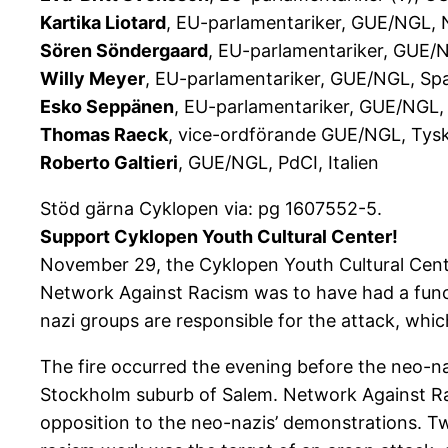
Kartika Liotard
, EU-parlamentariker, GUE/NGL,
Sören Söndergaard
, EU-parlamentariker, GUE
Willy Meyer
, EU-parlamentariker, GUE/NGL, Sp
Esko Seppänen
, EU-parlamentariker, GUE/NGL,
Thomas Raeck
, vice-ordförande GUE/NGL, Tys
Roberto Galtieri
, GUE/NGL, PdCI, Italien
Stöd gärna Cyklopen via: pg 1607552-5.
Support Cyklopen Youth Cultural Center!
November 29, the Cyklopen Youth Cultural Cente
Network Against Racism was to have had a functio
nazi groups are responsible for the attack, which
The fire occurred the evening before the neo-n
Stockholm suburb of Salem. Network Against Raci
opposition to the neo-nazis’ demonstrations. Tw