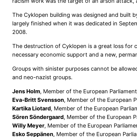
racism work was the target of an arson attack, a
The Cyklopen building was designed and built b
largely finished when it was dedicated in Sept
2008.
The destruction of Cyklopen is a great loss for
necessary economic support and a new, permanen
Groups with sinister purposes cannot be allowed
and neo-nazist groups.
Jens Holm
, Member of the European Parliame
Eva-Britt Svensson
, Member of the European 
Kartika Liotard
, Member of the European Parli
Sören Söndergaard
, Member of the European 
Willy Meyer
, Member of the European Parliame
Esko Seppänen
, Member of the European Parli