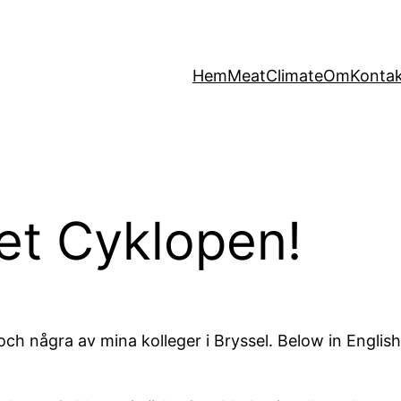
Hem
MeatClimate
Om
Konta
et Cyklopen!
ch några av mina kolleger i Bryssel. Below in Englis