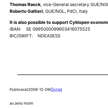
Thomas Raeck
, vice-General secretary GUE/NG
Roberto Galtieri
, GUE/NGL, PdCI, Italy
It is also possible to support Cyklopen economi
IBAN: SE 0995000099603416075525
BIC/SWIFT: NDEASESS
Publicerat
2008-12-09
i
Övrigt
av
Jens Holm