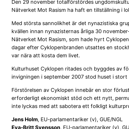
Den 29 november totalförstördes ungdomskultur
Nätverket Mot Rasism ha haft en tillställning i lo
Med största sannolikhet är det nynazistiska gru
kvällen innan nynazisternas årliga 30 november
Nätverket Mot Rasism, som hade hyrt Cyklopens l
dagar efter Cyklopenbranden utsattes en stockhol
var nära att kosta dem livet.
Kulturhuset Cyklopen ritades och byggdes av fö
invigningen i september 2007 stod huset i stor
Förstörelsen av Cyklopen innebär en stor förlus
erforderligt ekonomiskt stöd och ett nytt, per
inte lyckas med att sabotera ett folkligt kulturpr
Jens Holm
, EU-parlamentariker (v), GUE/NGL
Eva-Britt Svensson
, EU-parlamentariker (v), 