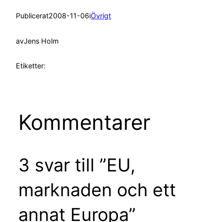
Publicerat
2008-11-06
i
Övrigt
av
Jens Holm
Etiketter:
Kommentarer
3 svar till ”EU,
marknaden och ett
annat Europa”