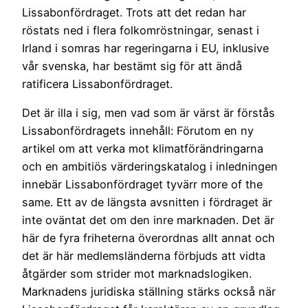
Lissabonfördraget. Trots att det redan har
röstats ned i flera folkomröstningar, senast i
Irland i somras har regeringarna i EU, inklusive
vår svenska, har bestämt sig för att ändå
ratificera Lissabonfördraget.
Det är illa i sig, men vad som är värst är förstås
Lissabonfördragets innehåll: Förutom en ny
artikel om att verka mot klimatförändringarna
och en ambitiös värderingskatalog i inledningen
innebär Lissabonfördraget tyvärr more of the
same. Ett av de längsta avsnitten i fördraget är
inte oväntat det om den inre marknaden. Det är
här de fyra friheterna överordnas allt annat och
det är här medlemsländerna förbjuds att vidta
åtgärder som strider mot marknadslogiken.
Marknadens juridiska ställning stärks också när