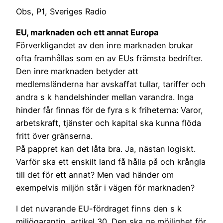
Obs, P1, Sveriges Radio
EU, marknaden och ett annat Europa
Förverkligandet av den inre marknaden brukar
ofta framhållas som en av EUs främsta bedrifter.
Den inre marknaden betyder att
medlemsländerna har avskaffat tullar, tariffer och
andra s k handelshinder mellan varandra. Inga
hinder får finnas för de fyra s k friheterna: Varor,
arbetskraft, tjänster och kapital ska kunna flöda
fritt över gränserna.
På pappret kan det låta bra. Ja, nästan logiskt.
Varför ska ett enskilt land få hålla på och krångla
till det för ett annat? Men vad händer om
exempelvis miljön står i vägen för marknaden?
I det nuvarande EU-fördraget finns den s k
miljögarantin, artikel 30. Den ska ge möjlighet för