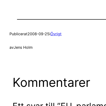
Publicerat
2008-09-25
i
Övrigt
av
Jens Holm
Kommentarer
Ett svar till ”EU-parlam