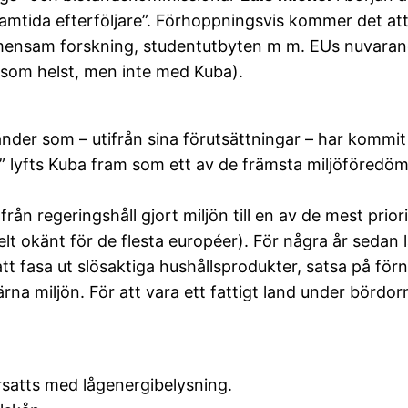
amtida efterföljare”. Förhoppningsvis kommer det att 
mensam forskning, studentutbyten m m. EUs nuvaran
 som helst, men inte med Kuba).
änder som – utifrån sina förutsättningar – har kommit 
” lyfts Kuba fram som ett av de främsta miljöföredöm
rån regeringshåll gjort miljön till en av de mest prio
elt okänt för de flesta européer). För några år sedan
att fasa ut slösaktiga hushållsprodukter, satsa på för
rna miljön. För att vara ett fattigt land under bördo
rsatts med lågenergibelysning.