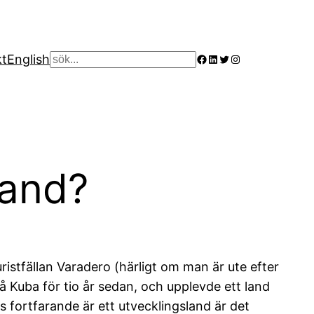
Facebook
LinkedIn
Twitter
Instagram
kt
English
Sök
land?
ristfällan Varadero (härligt om man är ute efter
på Kuba för tio år sedan, och upplevde ett land
 fortfarande är ett utvecklingsland är det