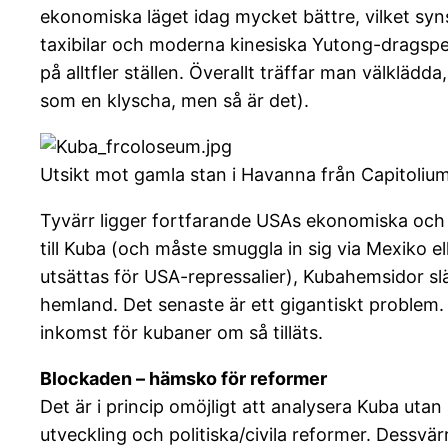
ekonomiska läget idag mycket bättre, vilket syn
taxibilar och moderna kinesiska Yutong-dragspel
på alltfler ställen. Överallt träffar man välkläd
som en klyscha, men så är det).
Utsikt mot gamla stan i Havanna från Capitolium
Tyvärr ligger fortfarande USAs ekonomiska och 
till Kuba (och måste smuggla in sig via Mexiko 
utsättas för USA-repressalier), Kubahemsidor slä
hemland. Det senaste är ett gigantiskt problem. 
inkomst för kubaner om så tilläts.
Blockaden – hämsko för reformer
Det är i princip omöjligt att analysera Kuba uta
utveckling och politiska/civila reformer. Dessvär