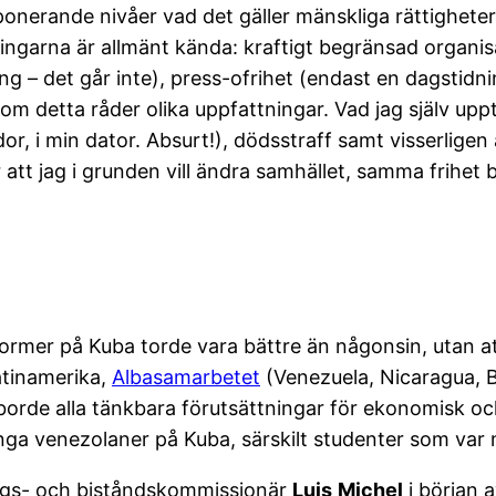
nerande nivåer vad det gäller mänskliga rättigheter
kningarna är allmänt kända: kraftigt begränsad organi
ening – det går inte), press-ofrihet (endast en dagstid
m detta råder olika uppfattningar. Vad jag själv upptä
idor, i min dator. Absurt!), dödsstraff samt visserlige
att jag i grunden vill ändra samhället, samma frihet b
former på Kuba torde vara bättre än någonsin, utan a
Latinamerika,
Albasamarbetet
(Venezuela, Nicaragua, B
orde alla tänkbara förutsättningar för ekonomisk och 
ga venezolaner på Kuba, särskilt studenter som var m
gs- och biståndskommissionär
Luis
Michel
i början a