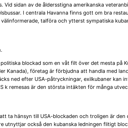
s. Vid sidan av de åldersstigna amerikanska veteranb
sbussar. I centrala Havanna finns gott om bra restau
da, välinformerade, talföra och ytterst sympatiska kub
.
politiska blockad som en våt filt över det mesta på 
eller Kanada), företag är förbjudna att handla med la
cks ned efter USA-påtryckningar, exilkubaner kan inte
S k remesas är den största intäkten för många utveck
n att ta hänsyn till USA-blockaden och troligen är de
re utnyttjar också den kubanska ledningen flitigt bloc