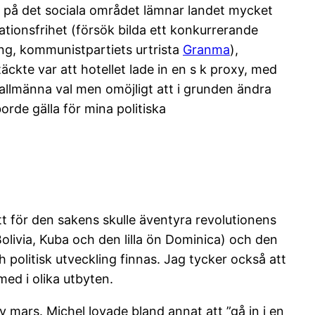
 på det sociala området lämnar landet mycket
sationsfrihet (försök bilda ett konkurrerande
ning, kommunistpartiets urtrista
Granma
),
ckte var att hotellet lade in en s k proxy, med
n allmänna val men omöjligt att i grunden ändra
orde gälla för mina politiska
tt för den sakens skulle äventyra revolutionens
olivia, Kuba och den lilla ön Dominica) och den
politisk utveckling finnas. Jag tycker också att
ed i olika utbyten.
v mars. Michel lovade bland annat att ”gå in i en