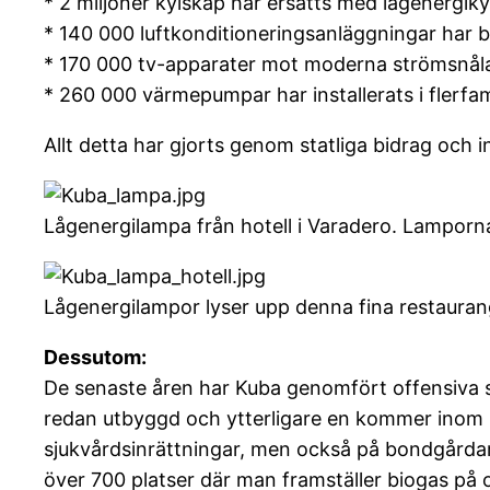
* 2 miljoner kylskåp har ersatts med lågenergiky
* 140 000 luftkonditioneringsanläggningar har b
* 170 000 tv-apparater mot moderna strömsnål
* 260 000 värmepumpar har installerats i flerfam
Allt detta har gjorts genom statliga bidrag och i
Lågenergilampa från hotell i Varadero. Lamporna fi
Lågenergilampor lyser upp denna fina restauran
Dessutom:
De senaste åren har Kuba genomfört offensiva sa
redan utbyggd och ytterligare en kommer inom ko
sjukvårdsinrättningar, men också på bondgårdar
över 700 platser där man framställer biogas på 