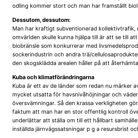
odling kommer stort och man har framställt bio
Dessutom, dessutom:
Man har kraftigt subventionerad kollektivtrafik
omvärlden skulle kunna hjälpa till är att se till
biobränsle som konkurrerar med livsmedelsprodu
sockerindustrin och andra trä/cellulosaprodukter
den skogsklädda arealen håller på att återhämta 
Kuba och klimatförändringarna
Kuba är ett av de länder som redan nu märker a
mycket utsatta för havsnivåhöjningar och väderf
översvämningar. Så den krassa verkligheten gör 
faktum att man har en stor offentlig kontroll öv
underlättar att ställa om till ett hållbart samhä
inställda järnvägssatsningar p g a resursbrist o