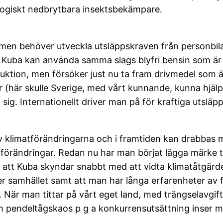
logiskt nedbrytbara insektsbekämpare.
, men behöver utveckla utsläppskraven från personbila
 att Kuba kan använda samma slags blyfri bensin som är 
ktion, men försöker just nu ta fram drivmedel som är
 (här skulle Sverige, med vårt kunnande, kunna hjälpa
sig. Internationellt driver man på för kraftiga utsl
v klimatförändringarna och i framtiden kan drabbas m
örändringar. Redan nu har man börjat lägga märke til
att Kuba skyndar snabbt med att vidta klimatåtgärder.
er samhället samt att man har långa erfarenheter av f
lle. När man tittar på vårt eget land, med trängselavgi
ch pendeltågskaos p g a konkurrensutsättning inser man