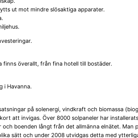
lskåp.
ytts ut mot mindre slösaktiga apparater.
a.
iljehus.
nvesteringar.
nns överallt, från fina hotell till bostäder.
g i Havanna.
tsningar på solenergi, vindkraft och biomassa (bioga
rt att invigas. Över 8000 solpaneler har installerat
 och boenden långt från det allmänna elnätet. Man p
olika sätt och under 2008 utvidgas detta med ytterli