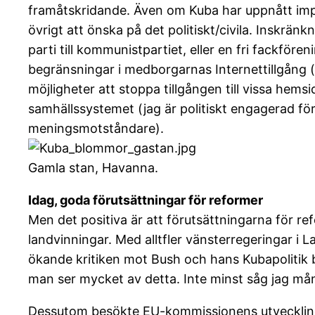
framåtskridande. Även om Kuba har uppnått impo
övrigt att önska på det politiskt/civila. Inskrän
parti till kommunistpartiet, eller en fri fackför
begränsningar i medborgarnas Internettillgång (o
möjligheter att stoppa tillgången till vissa hems
samhällssystemet (jag är politiskt engagerad för 
meningsmotståndare).
Gamla stan, Havanna.
Idag, goda förutsättningar för reformer
Men det positiva är att förutsättningarna för re
landvinningar. Med alltfler vänsterregeringar i 
ökande kritiken mot Bush och hans Kubapolitik b
man ser mycket av detta. Inte minst såg jag mån
Dessutom besökte EU-kommissionens utvecklin