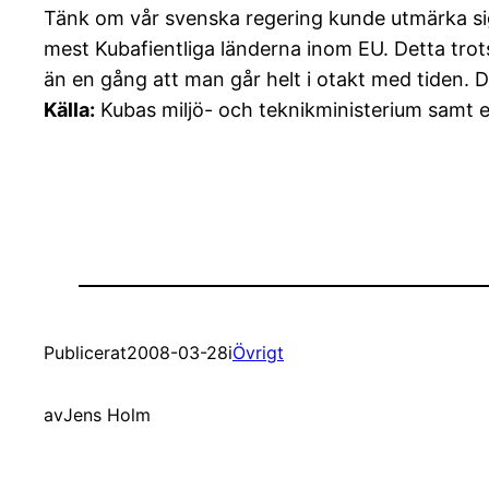
Tänk om vår svenska regering kunde utmärka sig
mest Kubafientliga länderna inom EU. Detta trots
än en gång att man går helt i otakt med tiden. 
Källa:
Kubas miljö- och teknikministerium samt 
Publicerat
2008-03-28
i
Övrigt
av
Jens Holm