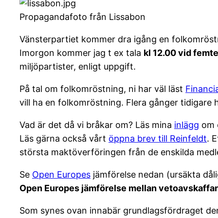
Propagandafoto från Lissabon
Vänsterpartiet kommer dra igång en folkomröst
Imorgon kommer jag t ex tala
kl 12.00 vid femt
miljöpartister, enligt uppgift.
På tal om folkomröstning, ni har väl läst
Financi
vill ha en folkomröstning. Flera gånger tidigare 
Vad är det då vi bråkar om? Läs mina
inlägg
om d
Läs gärna också vårt
öppna brev till Reinfeldt
. 
största maktöverföringen från de enskilda medle
Se
Open Europes
jämförelse nedan (ursäkta dålig
Open Europes jämförelse mellan vetoavskaffan
Som synes ovan innabär grundlagsfördraget den