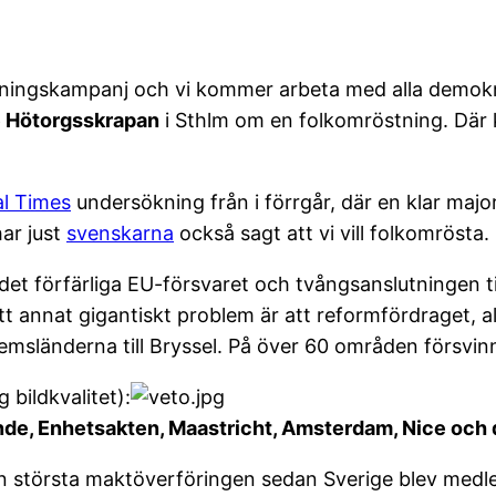
ningskampanj och vi kommer arbeta med alla demokrat
e Hötorgsskrapan
i Sthlm om en folkomröstning. Dä
al Times
undersökning från i förrgår, där en klar majo
har just
svenskarna
också sagt att vi vill folkomrösta.
et förfärliga EU-försvaret och tvångsanslutningen ti
Ett annat gigantiskt problem är att reformfördraget, a
msländerna till Bryssel. På över 60 områden försvinn
 bildkvalitet):
de, Enhetsakten, Maastricht, Amsterdam, Nice och 
 största maktöverföringen sedan Sverige blev medl