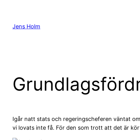
Hoppa
till
innehåll
Jens Holm
Grundlagsfördr
Igår natt stats och regeringscheferen väntat o
vi lovats inte få. För den som trott att det är kört