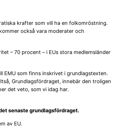
iska krafter som vill ha en folkomröstning.
r kommer också vara moderater och
ritet – 70 procent – i EUs stora medlemsländer
ll EMU som finns inskrivet i grundlagstexten.
lltså, Grundlagsfördraget, innebär den troligen
er det veto, som vi idag har.
det senaste grundlagsfördraget.
em av EU.