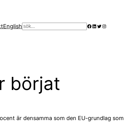
Facebook
LinkedIn
Twitter
Instagram
kt
English
Sök
r börjat
95 procent är densamma som den EU-grundlag som