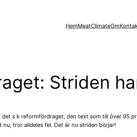
Hem
MeatClimate
Om
Konta
aget: Striden ha
m det s k reformfördraget, den text som till över 
 nu, tror alldeles fel. Det är nu striden börjar!