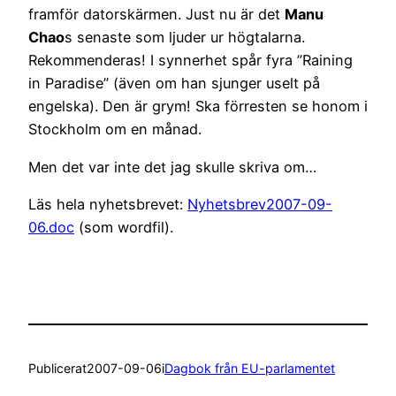
framför datorskärmen. Just nu är det
Manu
Chao
s senaste som ljuder ur högtalarna.
Rekommenderas! I synnerhet spår fyra ”Raining
in Paradise” (även om han sjunger uselt på
engelska). Den är grym! Ska förresten se honom i
Stockholm om en månad.
Men det var inte det jag skulle skriva om…
Läs hela nyhetsbrevet:
Nyhetsbrev2007-09-
06.doc
(som wordfil).
Publicerat
2007-09-06
i
Dagbok från EU-parlamentet