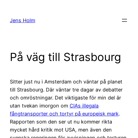
Hoppa
till
Jens Holm
innehåll
På väg till Strasbourg
Sitter just nu i Amsterdam och väntar på planet
till Strasbourg. Där väntar tre dagar av debatter
och omröstningar. Det viktigaste för min del är
utan tvekan imorgon om
CIAs illegala
fångtransporter och tortyr på europeisk mark
.
Rapporten som den ser ut nu kommer rikta
mycket hård kritik mot USA, men även den
svenska regeringen för avvisningen och tortyren