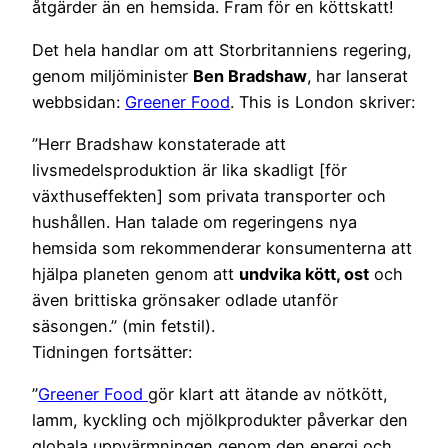
åtgärder än en hemsida. Fram för en köttskatt!
Det hela handlar om att Storbritanniens regering,
genom miljöminister
Ben Bradshaw
,
har lanserat
webbsidan:
Greener Food
. This is London skriver:
”Herr Bradshaw konstaterade att
livsmedelsproduktion är lika skadligt [för
växthuseffekten] som privata transporter och
hushållen. Han talade om regeringens nya
hemsida som rekommenderar konsumenterna att
hjälpa planeten genom att
undvika kött, ost
och
även brittiska grönsaker odlade utanför
säsongen.” (min fetstil).
Tidningen fortsätter:
”
Greener Food
gör klart att ätande av nötkött,
lamm, kyckling och mjölkprodukter påverkar den
globala uppvärmningen genom den energi och