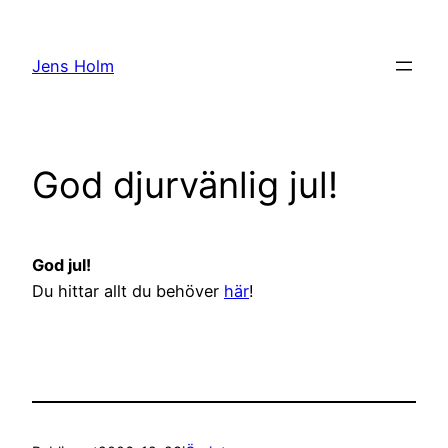
Hoppa
till
Jens Holm
innehåll
God djurvänlig jul!
God jul!
Du hittar allt du behöver
här
!