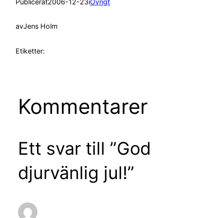
Publicerat
2006-12-23
i
Övrigt
av
Jens Holm
Etiketter:
Kommentarer
Ett svar till ”God
djurvänlig jul!”