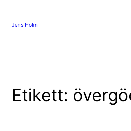
Hoppa
till
innehåll
Jens Holm
Etikett:
övergö