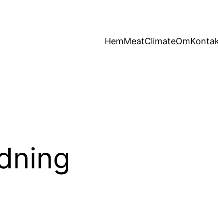
Hem
MeatClimate
Om
Konta
dning