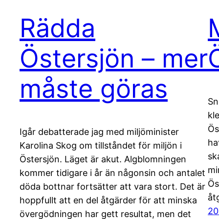
Rädda
M
Östersjön – mer
måste göras
Sn
kl
Ös
Igår debatterade jag med miljöminister
ha
Karolina Skog om tillståndet för miljön i
sk
Östersjön. Läget är akut. Algblomningen
mi
kommer tidigare i år än någonsin och antalet
Ös
döda bottnar fortsätter att vara stort. Det är
åt
hoppfullt att en del åtgärder för att minska
20
övergödningen har gett resultat, men det