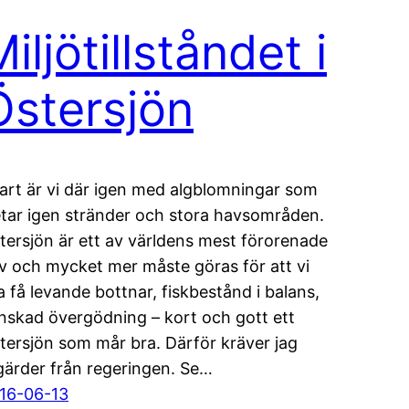
iljötillståndet i
Östersjön
art är vi där igen med algblomningar som
etar igen stränder och stora havsområden.
tersjön är ett av världens mest förorenade
v och mycket mer måste göras för att vi
a få levande bottnar, fiskbestånd i balans,
nskad övergödning – kort och gott ett
tersjön som mår bra. Därför kräver jag
gärder från regeringen. Se…
16-06-13