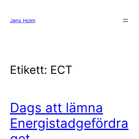
Hoppa
till
Jens Holm
innehåll
Etikett:
ECT
Dags att lämna
Energistadgefördra
get