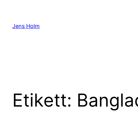
Hoppa
till
innehåll
Jens Holm
Etikett:
Bangla