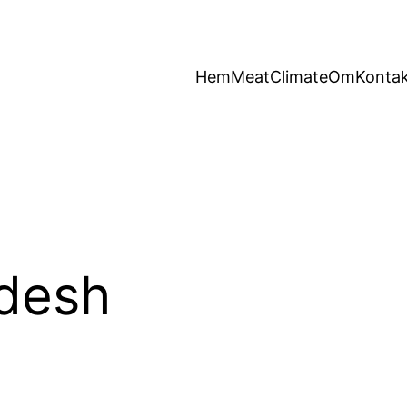
Hem
MeatClimate
Om
Konta
desh