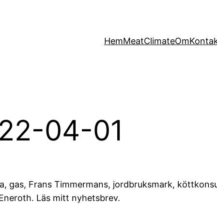
Hem
MeatClimate
Om
Konta
022-04-01
 olja, gas, Frans Timmermans, jordbruksmark, köttkons
neroth. Läs mitt nyhetsbrev.