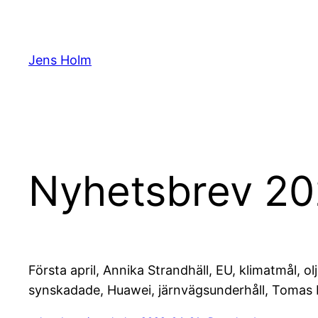
Hoppa
till
innehåll
Jens Holm
Nyhetsbrev 2
Första april, Annika Strandhäll, EU, klimatmål,
synskadade, Huawei, järnvägsunderhåll, Tomas E