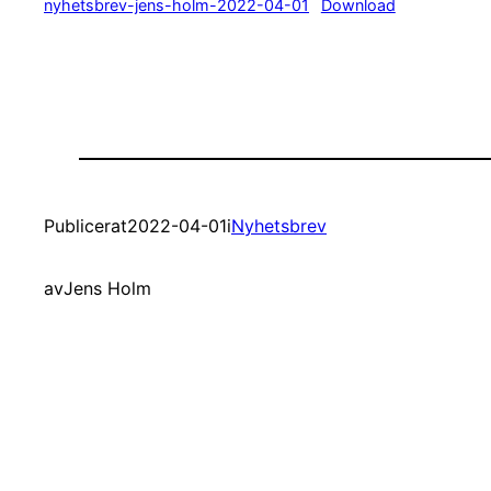
nyhetsbrev-jens-holm-2022-04-01
Download
Publicerat
2022-04-01
i
Nyhetsbrev
av
Jens Holm