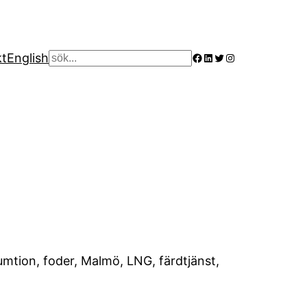
Facebook
LinkedIn
Twitter
Instagram
kt
English
Sök
umtion, foder, Malmö, LNG, färdtjänst,