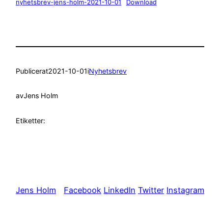
nyhetsbrev-jens-holm-2021-10-01
Download
Publicerat
2021-10-01
i
Nyhetsbrev
av
Jens Holm
Etiketter:
Jens Holm
Facebook
LinkedIn
Twitter
Instagram