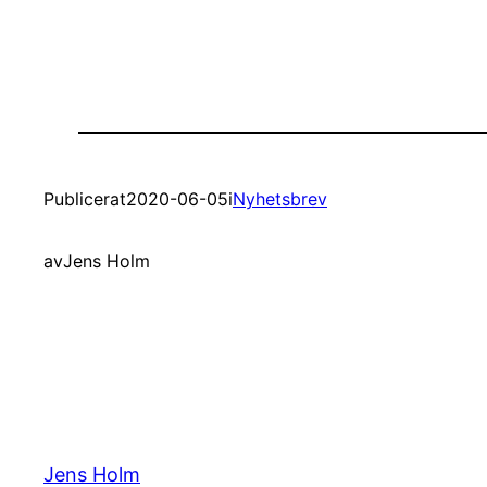
Publicerat
2020-06-05
i
Nyhetsbrev
av
Jens Holm
Jens Holm