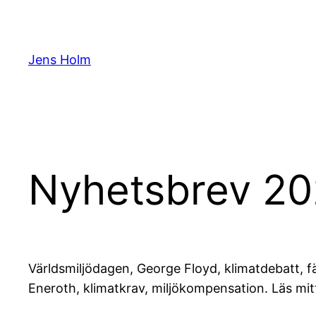
Hoppa
till
innehåll
Jens Holm
Nyhetsbrev 20
Världsmiljödagen, George Floyd, klimatdebatt, f
Eneroth, klimatkrav, miljökompensation. Läs mi