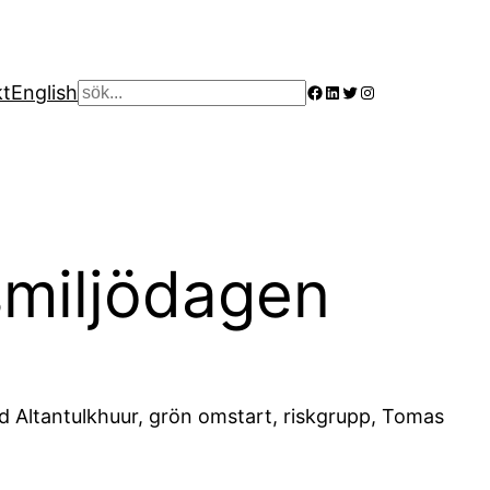
Facebook
LinkedIn
Twitter
Instagram
kt
English
Sök
miljödagen
id Altantulkhuur, grön omstart, riskgrupp, Tomas