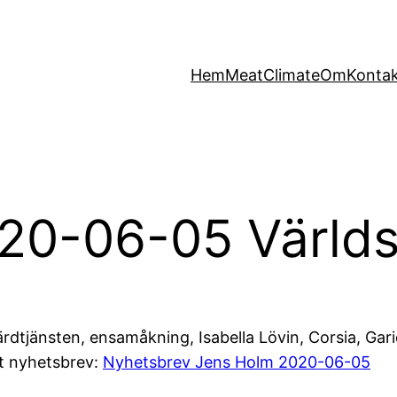
Hem
MeatClimate
Om
Konta
20-06-05 Världs
ärdtjänsten, ensamåkning, Isabella Lövin, Corsia, Gar
tt nyhetsbrev:
Nyhetsbrev Jens Holm 2020-06-05