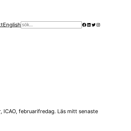
Facebook
LinkedIn
Twitter
Instagram
kt
English
Sök
, ICAO, februarifredag. Läs mitt senaste