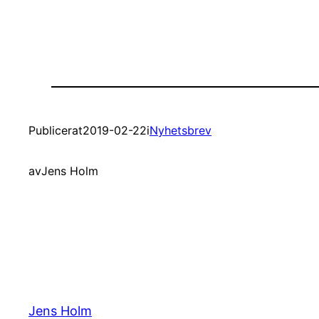
Publicerat
2019-02-22
i
Nyhetsbrev
av
Jens Holm
Jens Holm