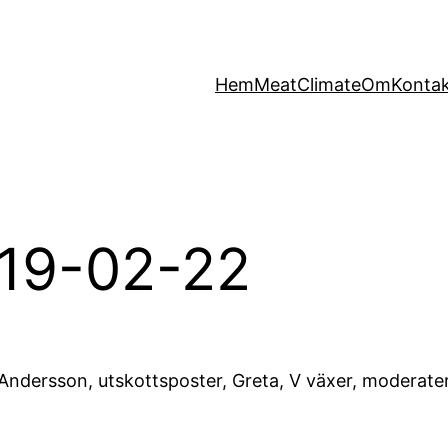
Hem
MeatClimate
Om
Konta
19-02-22
 Andersson, utskottsposter, Greta, V växer, moderater