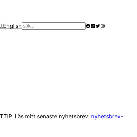
Facebook
LinkedIn
Twitter
Instagram
kt
English
Sök
 TTIP. Läs mitt senaste nyhetsbrev:
nyhetsbrev-