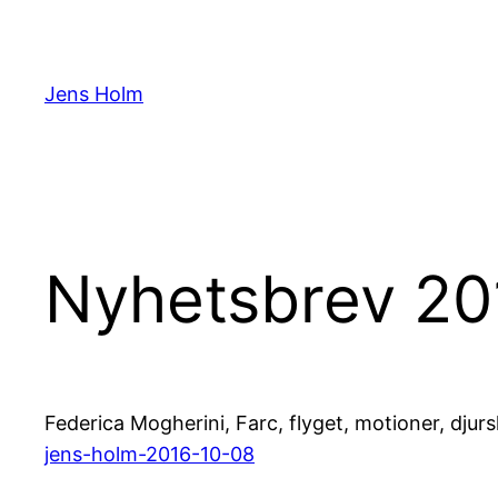
Hoppa
till
innehåll
Jens Holm
Nyhetsbrev 20
Federica Mogherini, Farc, flyget, motioner, dju
jens-holm-2016-10-08