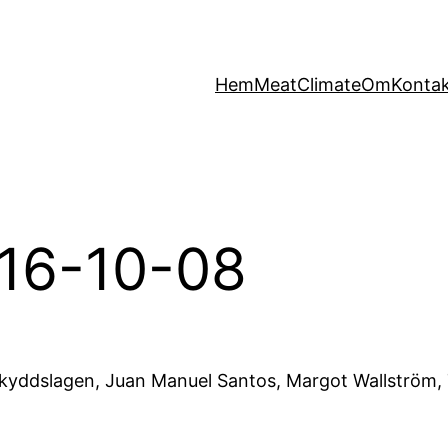
Hem
MeatClimate
Om
Konta
16-10-08
rskyddslagen, Juan Manuel Santos, Margot Wallström,