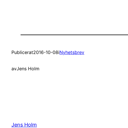
Publicerat
2016-10-08
i
Nyhetsbrev
av
Jens Holm
Jens Holm