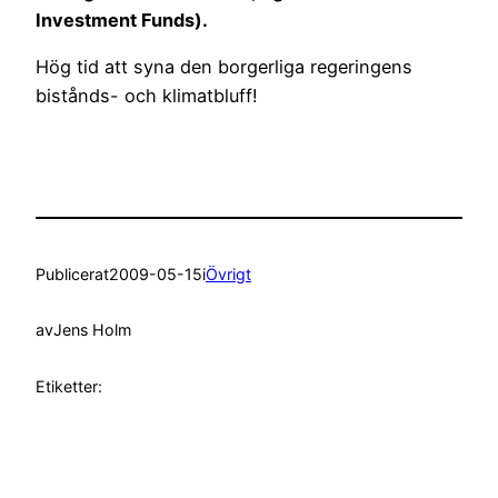
Investment Funds).
Hög tid att syna den borgerliga regeringens
bistånds- och klimatbluff!
Publicerat
2009-05-15
i
Övrigt
av
Jens Holm
Etiketter: