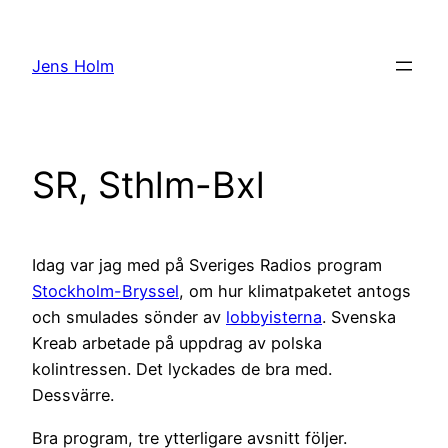
Hoppa
till
Jens Holm
innehåll
SR, Sthlm-Bxl
Idag var jag med på Sveriges Radios program
Stockholm-Bryssel
, om hur klimatpaketet antogs
och smulades sönder av
lobbyisterna
. Svenska
Kreab arbetade på uppdrag av polska
kolintressen. Det lyckades de bra med.
Dessvärre.
Bra program, tre ytterligare avsnitt följer.