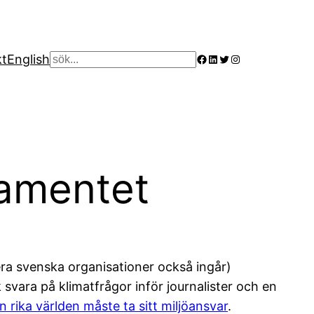
Facebook
LinkedIn
Twitter
Instagram
kt
English
Sök
lamentet
era svenska organisationer också ingår)
vara på klimatfrågor inför journalister och en
n rika världen måste ta sitt miljöansvar
.