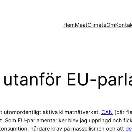
Hem
MeatClimate
Om
Konta
 utanför EU-par
t utomordentligt aktiva klimatnätverket,
CAN
(där fl
 Som EU-parlamentariker blev jag uppringd och fick s
tkonsumtion, hårdare krav på massbilismen och att
de