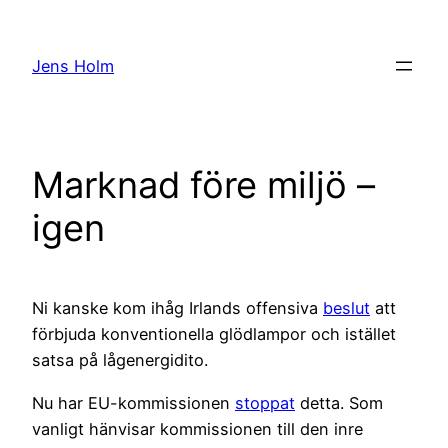
Hoppa
till
Jens Holm
innehåll
Marknad före miljö –
igen
Ni kanske kom ihåg Irlands offensiva
beslut
att
förbjuda konventionella glödlampor och istället
satsa på lågenergidito.
Nu har EU-kommissionen
stoppat
detta. Som
vanligt hänvisar kommissionen till den inre