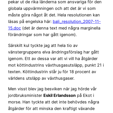
pekar ut de rika länderna som ansvariga för den
globala uppvärmningen och att det är vi som
måste göra något åt det. Hela resolutionen kan
läsas på engelska här:
bali_resolution_2007-11-
15.doc
(det är denna text med några marginella
förändringar som har gått igenom).
Särskilt kul tyckte jag att hela tio av
vänstergruppens elva ändringsförslag har gått
igenom. Ett av dessa var att vi vill ha åtgärder
mot köttindustrins växthusgasutsläpp, punkt 21 i
texten. Köttindustrin står ju för 18 procent av
världens utsläpp av växthusgaser.
Men visst blev jag besviken när jag hörde vår
jordbruksminister
Eskil Erlandsson
på Ekot i
morse. Han tyckte att det inte behövdes några
åtgärder för att minska den kraftigt växande