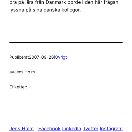
bra på lära från Danmark borde i den här frågan
lyssna på sina danska kollegor.
Publicerat
2007-09-28
i
Övrigt
av
Jens Holm
Etiketter:
Jens Holm
Facebook
LinkedIn
Twitter
Instagram