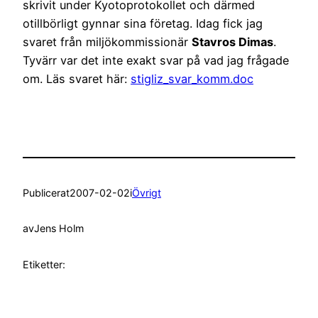
skrivit under Kyotoprotokollet och därmed
otillbörligt gynnar sina företag. Idag fick jag
svaret från miljökommissionär
Stavros Dimas
.
Tyvärr var det inte exakt svar på vad jag frågade
om. Läs svaret här:
stigliz_svar_komm.doc
Publicerat
2007-02-02
i
Övrigt
av
Jens Holm
Etiketter: