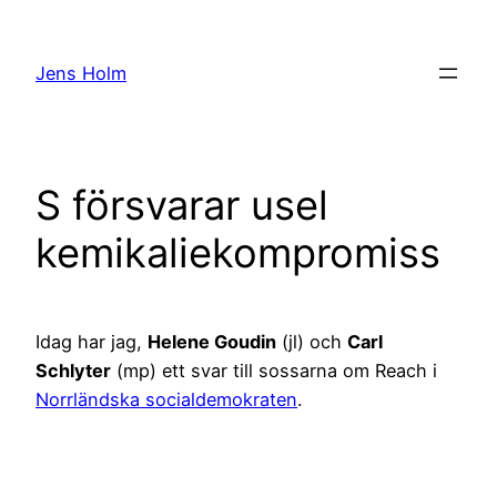
Hoppa
till
Jens Holm
innehåll
S försvarar usel
kemikaliekompromiss
Idag har jag,
Helene Goudin
(jl) och
Carl
Schlyter
(mp) ett svar till sossarna om Reach i
Norrländska socialdemokraten
.